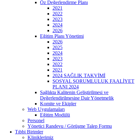
Öz Değerlendirme Planı
2021
2022
2023
2024
2026
Eğitim Planı Yönetimi
2026
2025
2024
2023
2022
2021
2024 SAĞLIK TAKVİMİ
SOSYAL SORUMLULUK FAALİYET
PLANI 2024
Sağlıkta Kalitenin Geliştirilmesi ve
Değerlendirilmesine Dair Yönetmelik
Komite ve Ekipler
Web Uygulamaları
Eğitim Modülü
Personel
Yönetici Randevu / Görüşme Talep Formu
Tıbbi Birimler
Kliniklerimiz