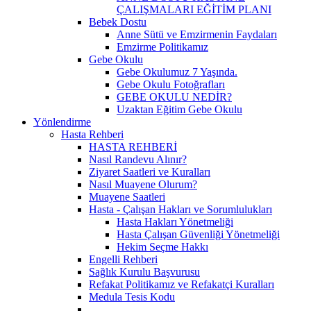
ÇALIŞMALARI EĞİTİM PLANI
Bebek Dostu
Anne Sütü ve Emzirmenin Faydaları
Emzirme Politikamız
Gebe Okulu
Gebe Okulumuz 7 Yaşında.
Gebe Okulu Fotoğrafları
GEBE OKULU NEDİR?
Uzaktan Eğitim Gebe Okulu
Yönlendirme
Hasta Rehberi
HASTA REHBERİ
Nasıl Randevu Alınır?
Ziyaret Saatleri ve Kuralları
Nasıl Muayene Olurum?
Muayene Saatleri
Hasta - Çalışan Hakları ve Sorumlulukları
Hasta Hakları Yönetmeliği
Hasta Çalışan Güvenliği Yönetmeliği
Hekim Seçme Hakkı
Engelli Rehberi
Sağlık Kurulu Başvurusu
Refakat Politikamız ve Refakatçi Kuralları
Medula Tesis Kodu