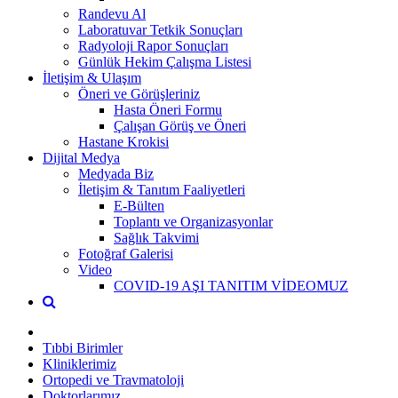
Randevu Al
Laboratuvar Tetkik Sonuçları
Radyoloji Rapor Sonuçları
Günlük Hekim Çalışma Listesi
İletişim & Ulaşım
Öneri ve Görüşleriniz
Hasta Öneri Formu
Çalışan Görüş ve Öneri
Hastane Krokisi
Dijital Medya
Medyada Biz
İletişim & Tanıtım Faaliyetleri
E-Bülten
Toplantı ve Organizasyonlar
Sağlık Takvimi
Fotoğraf Galerisi
Video
COVID-19 AŞI TANITIM VİDEOMUZ
Tıbbi Birimler
Kliniklerimiz
Ortopedi ve Travmatoloji
Doktorlarımız