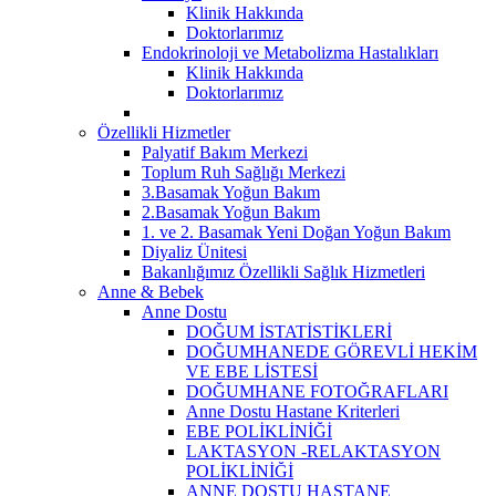
Klinik Hakkında
Doktorlarımız
Endokrinoloji ve Metabolizma Hastalıkları
Klinik Hakkında
Doktorlarımız
Özellikli Hizmetler
Palyatif Bakım Merkezi
Toplum Ruh Sağlığı Merkezi
3.Basamak Yoğun Bakım
2.Basamak Yoğun Bakım
1. ve 2. Basamak Yeni Doğan Yoğun Bakım
Diyaliz Ünitesi
Bakanlığımız Özellikli Sağlık Hizmetleri
Anne & Bebek
Anne Dostu
DOĞUM İSTATİSTİKLERİ
DOĞUMHANEDE GÖREVLİ HEKİM
VE EBE LİSTESİ
DOĞUMHANE FOTOĞRAFLARI
Anne Dostu Hastane Kriterleri
EBE POLİKLİNİĞİ
LAKTASYON -RELAKTASYON
POLİKLİNİĞİ
ANNE DOSTU HASTANE