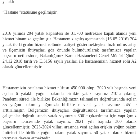
yataklı
“Hastane “statüsüne geçilmiştir.
2016 yılında 204 yatak kapasitesi ile 31.700 metrekare kapalı alanda yeni
hizmet binamıza geçilmiştir. Hastanemiz açılış aşamasında (16.05.2016) 204
yatak ile B grubu hizmet rolünde faaliyet göstermekteyken hızlı nüfus artışı
ve ilçemizin ihtiyaçları göz önünde bulundurularak tarafımızca yapılan
başvuru neticesinde; Bakanlığımız Kamu Hastaneleri Genel Müdürlüğünün
24.12.2018 tarih ve E.3156 sayılı yazıları ile hastanemizin hizmet rolü A2
olarak güncellenmiştir.
Hastanemizin ortalama hizmet nüfusu 450.000 olup; 2020 yılı başında yeni
açılan 6 yataklı yoğun bakımla birlikte yatak sayımız 210’a çıkmış,
Pandemi süreci ile birlikte Bakanlığımızın talimatları doğrultusunda açılan
35 yoğun bakım yatağımızla birlikte mevcut yatak sayımız 245’ e
arttırılmıştır. Bölgemizin ihtiyaçları doğrultusunda tarafımızca yapılan
çalışmalar doğrultusunda yatak sayımızın 300’e çıkarılması için yaptığımız
başvuru neticesinde yatak sayımız 2021 yılı başında 300 olarak
güncellenmiştir. 2023-2024 yılları arasında yeni açılan erişkin yoğun bakım
üniteleri ile birlikte yoğun bakım yatak sayımız 50 yatak olarak hizmet
vermeye devam etmektedir.