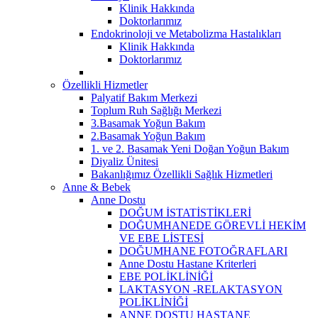
Klinik Hakkında
Doktorlarımız
Endokrinoloji ve Metabolizma Hastalıkları
Klinik Hakkında
Doktorlarımız
Özellikli Hizmetler
Palyatif Bakım Merkezi
Toplum Ruh Sağlığı Merkezi
3.Basamak Yoğun Bakım
2.Basamak Yoğun Bakım
1. ve 2. Basamak Yeni Doğan Yoğun Bakım
Diyaliz Ünitesi
Bakanlığımız Özellikli Sağlık Hizmetleri
Anne & Bebek
Anne Dostu
DOĞUM İSTATİSTİKLERİ
DOĞUMHANEDE GÖREVLİ HEKİM
VE EBE LİSTESİ
DOĞUMHANE FOTOĞRAFLARI
Anne Dostu Hastane Kriterleri
EBE POLİKLİNİĞİ
LAKTASYON -RELAKTASYON
POLİKLİNİĞİ
ANNE DOSTU HASTANE