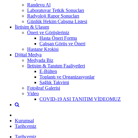
Randevu Al
Laboratuvar Tetkik Sonuçları
Radyoloji Rapor Sonuçları
Günlük Hekim Çalışma Listesi
İletişim & Ulaşım
Öneri ve Görüşleriniz
Hasta Öneri Formu
Çalışan Görüş ve Öneri
Hastane Krokisi
Dijital Medya
Medyada Biz
İletişim & Tanıtım Faaliyetleri
E-Bülten
Toplantı ve Organizasyonlar
Sağlık Takvimi
Fotoğraf Galerisi
Video
COVID-19 AŞI TANITIM VİDEOMUZ
Kurumsal
Tarihçemiz
Tarihçemiz