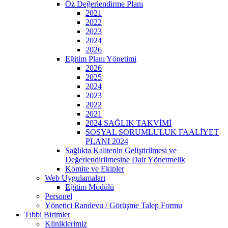
Öz Değerlendirme Planı
2021
2022
2023
2024
2026
Eğitim Planı Yönetimi
2026
2025
2024
2023
2022
2021
2024 SAĞLIK TAKVİMİ
SOSYAL SORUMLULUK FAALİYET
PLANI 2024
Sağlıkta Kalitenin Geliştirilmesi ve
Değerlendirilmesine Dair Yönetmelik
Komite ve Ekipler
Web Uygulamaları
Eğitim Modülü
Personel
Yönetici Randevu / Görüşme Talep Formu
Tıbbi Birimler
Kliniklerimiz