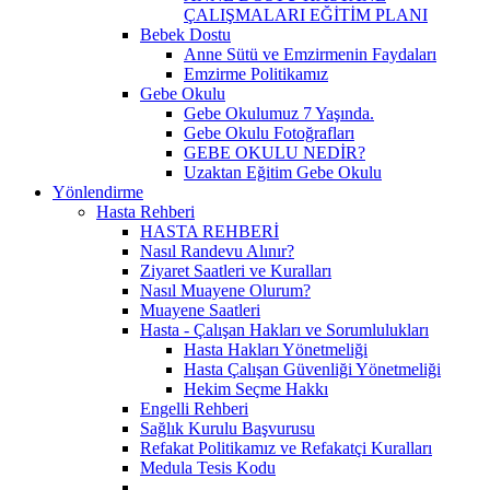
ÇALIŞMALARI EĞİTİM PLANI
Bebek Dostu
Anne Sütü ve Emzirmenin Faydaları
Emzirme Politikamız
Gebe Okulu
Gebe Okulumuz 7 Yaşında.
Gebe Okulu Fotoğrafları
GEBE OKULU NEDİR?
Uzaktan Eğitim Gebe Okulu
Yönlendirme
Hasta Rehberi
HASTA REHBERİ
Nasıl Randevu Alınır?
Ziyaret Saatleri ve Kuralları
Nasıl Muayene Olurum?
Muayene Saatleri
Hasta - Çalışan Hakları ve Sorumlulukları
Hasta Hakları Yönetmeliği
Hasta Çalışan Güvenliği Yönetmeliği
Hekim Seçme Hakkı
Engelli Rehberi
Sağlık Kurulu Başvurusu
Refakat Politikamız ve Refakatçi Kuralları
Medula Tesis Kodu