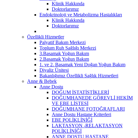
Klinik Hakkında
Doktorlarımız
Endokrinoloji ve Metabolizma Hastalıkları
Klinik Hakkında
Doktorlarımız
Özellikli Hizmetler
Palyatif Bakım Merkezi
Toplum Ruh Sağlığı Merkezi
3.Basamak Yoğun Bakım
2.Basamak Yoğun Bakım
1. ve 2. Basamak Yeni Doğan Yoğun Bakım
Diyaliz Ünitesi
Bakanlığımız Özellikli Sağlık Hizmetleri
Anne & Bebek
Anne Dostu
DOĞUM İSTATİSTİKLERİ
DOĞUMHANEDE GÖREVLİ HEKİM
VE EBE LİSTESİ
DOĞUMHANE FOTOĞRAFLARI
Anne Dostu Hastane Kriterleri
EBE POLİKLİNİĞİ
LAKTASYON -RELAKTASYON
POLİKLİNİĞİ
ANNE DOSTU HASTANE