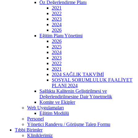
Öz Değerlendirme Planı
2021
2022
2023
2024
2026
Eğitim Planı Yönetimi
2026
2025
2024
2023
2022
2021
2024 SAĞLIK TAKVİMİ
SOSYAL SORUMLULUK FAALİYET
PLANI 2024
Sağlıkta Kalitenin Geliştirilmesi ve
Değerlendirilmesine Dair Yönetmelik
Komite ve Ekipler
Web Uygulamaları
Eğitim Modülü
Personel
Yönetici Randevu / Görüşme Talep Formu
Tıbbi Birimler
Kliniklerimiz