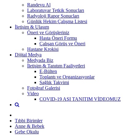
Randevu Al
Laboratuvar Tetkik Sonuçları
Radyoloji Rapor Sonuçları
Günlük Hekim Çalışma Listesi
İletişim & Ulaşım
Öneri ve Görüşleriniz
Hasta Öneri Formu
Çalışan Görüş ve Öneri
Hastane Krokisi
Dijital Medya
Medyada Biz
İletişim & Tanıtım Faaliyetleri
E-Bülten
Toplantı ve Organizasyonlar
Sağlık Takvimi
Fotoğraf Galerisi
Video
COVID-19 AŞI TANITIM VİDEOMUZ
Tıbbi Birimler
Anne & Bebek
Gebe Okulu