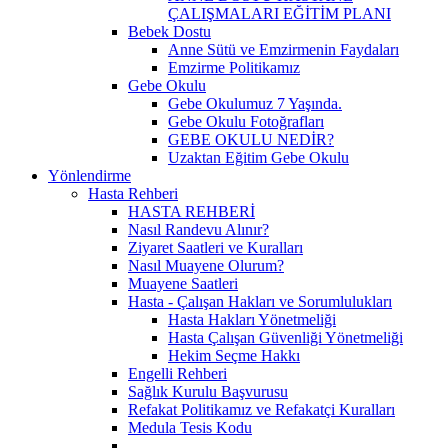
ÇALIŞMALARI EĞİTİM PLANI
Bebek Dostu
Anne Sütü ve Emzirmenin Faydaları
Emzirme Politikamız
Gebe Okulu
Gebe Okulumuz 7 Yaşında.
Gebe Okulu Fotoğrafları
GEBE OKULU NEDİR?
Uzaktan Eğitim Gebe Okulu
Yönlendirme
Hasta Rehberi
HASTA REHBERİ
Nasıl Randevu Alınır?
Ziyaret Saatleri ve Kuralları
Nasıl Muayene Olurum?
Muayene Saatleri
Hasta - Çalışan Hakları ve Sorumlulukları
Hasta Hakları Yönetmeliği
Hasta Çalışan Güvenliği Yönetmeliği
Hekim Seçme Hakkı
Engelli Rehberi
Sağlık Kurulu Başvurusu
Refakat Politikamız ve Refakatçi Kuralları
Medula Tesis Kodu