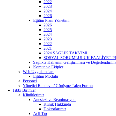
2022
2023
2024
2026
Eğitim Planı Yönetimi
2026
2025
2024
2023
2022
2021
2024 SAĞLIK TAKVİMİ
SOSYAL SORUMLULUK FAALİYET PL
Sağlıkta Kalitenin Geliştirilmesi ve Değerlendiril
Komite ve Ekipler
Web Uygulamaları
Eğitim Modülü
Personel
Yönetici Randevu / Görüşme Talep Formu
Tıbbi Birimler
Kliniklerimiz
Anestezi ve Reanimasyon
Klinik Hakkında
Doktorlarımız
Acil Tıp