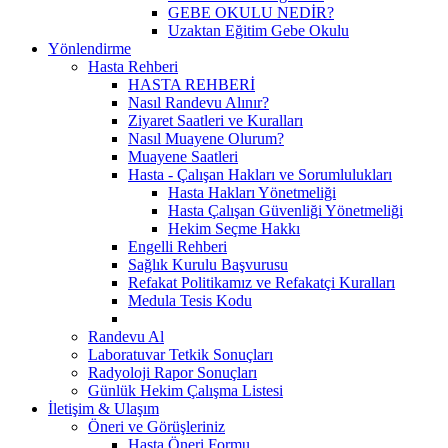
GEBE OKULU NEDİR?
Uzaktan Eğitim Gebe Okulu
Yönlendirme
Hasta Rehberi
HASTA REHBERİ
Nasıl Randevu Alınır?
Ziyaret Saatleri ve Kuralları
Nasıl Muayene Olurum?
Muayene Saatleri
Hasta - Çalışan Hakları ve Sorumlulukları
Hasta Hakları Yönetmeliği
Hasta Çalışan Güvenliği Yönetmeliği
Hekim Seçme Hakkı
Engelli Rehberi
Sağlık Kurulu Başvurusu
Refakat Politikamız ve Refakatçi Kuralları
Medula Tesis Kodu
Randevu Al
Laboratuvar Tetkik Sonuçları
Radyoloji Rapor Sonuçları
Günlük Hekim Çalışma Listesi
İletişim & Ulaşım
Öneri ve Görüşleriniz
Hasta Öneri Formu