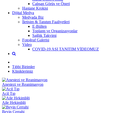
Çalışan Görüş ve Öneri
Hastane Krokisi
Dijital Medya
Medyada Biz
İletişim & Tanıtım Faaliyetleri
E-Bülten
Toplantı ve Organizasyonlar
Sağlık Takvimi
Fotoğraf Galerisi
Video
COVID-19 AŞI TANITIM VİDEOMUZ
Tıbbi Birimler
Kliniklerimiz
Anestezi ve Reanimasyon
Acil Tıp
Aile Hekimliği
Beyin Cerrahi