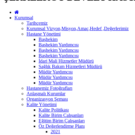
Kurumsal
Tarihçemiz
Kurumsal Vizyon,Misyon,Amaç,Hedef ,Değerlerimiz
Hastane Yönetimi
Başhekim
Başhekim Yardımcısı
Başhekim Yardımcısı
Başhekim Yardımcısı
İdari Mali Hizmetler Müdürü
Sağlık Bakım Hizmetleri Müdürü
Müdür Yardımcısı
Müdür Yardımcısı
Müdür Yardımcısı
Hastanemiz Fotoğrafları
Anlaşmalı Kurumlar
Organizasyon Şeması
Kalite Yönetimi
Kalite Politikası
Kalite Birim Çalışanları
Eğitim Birim Çalışanları
Öz Değerlendirme Planı
2021