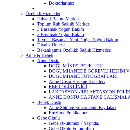
Doktorlarımız
Özellikli Hizmetler
Palyatif Bakım Merkezi
Toplum Ruh Sağlığı Merkezi
3.Basamak Yoğun Bakım
2.Basamak Yoğun Bakım
1. ve 2. Basamak Yeni Doğan Yoğun Bakım
Diyaliz Ünitesi
Bakanlığımız Özellikli Sağlık Hizmetleri
Anne & Bebek
Anne Dostu
DOĞUM İSTATİSTİKLERİ
DOĞUMHANEDE GÖREVLİ HEKİM VE 
DOĞUMHANE FOTOĞRAFLARI
Anne Dostu Hastane Kriterleri
EBE POLİKLİNİĞİ
LAKTASYON -RELAKTASYON POLİK
ANNE DOSTU HASTANE ÇALIŞMALAR
Bebek Dostu
Anne Sütü ve Emzirmenin Faydaları
Emzirme Politikamız
Gebe Okulu
Gebe Okulumuz 7 Yaşında.
Gebe Okulu Fotoğrafları