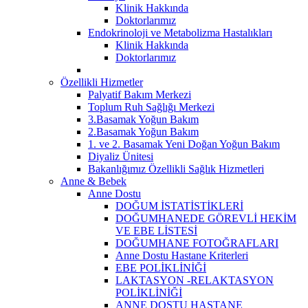
Klinik Hakkında
Doktorlarımız
Endokrinoloji ve Metabolizma Hastalıkları
Klinik Hakkında
Doktorlarımız
Özellikli Hizmetler
Palyatif Bakım Merkezi
Toplum Ruh Sağlığı Merkezi
3.Basamak Yoğun Bakım
2.Basamak Yoğun Bakım
1. ve 2. Basamak Yeni Doğan Yoğun Bakım
Diyaliz Ünitesi
Bakanlığımız Özellikli Sağlık Hizmetleri
Anne & Bebek
Anne Dostu
DOĞUM İSTATİSTİKLERİ
DOĞUMHANEDE GÖREVLİ HEKİM
VE EBE LİSTESİ
DOĞUMHANE FOTOĞRAFLARI
Anne Dostu Hastane Kriterleri
EBE POLİKLİNİĞİ
LAKTASYON -RELAKTASYON
POLİKLİNİĞİ
ANNE DOSTU HASTANE