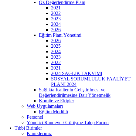
Öz Değerlendirme Planı
2021
2022
2023
2024
2026
Eğitim Planı Yönetimi
2026
2025
2024
2023
2022
2021
2024 SAĞLIK TAKVİMİ
SOSYAL SORUMLULUK FAALİYET
PLANI 2024
Sağlıkta Kalitenin Geliştirilmesi ve
Değerlendirilmesine Dair Yönetmelik
Komite ve Ekipler
Web Uygulamaları
Eğitim Modülü
Personel
Yönetici Randevu / Görüşme Talep Formu
Tıbbi Birimler
Kliniklerimiz