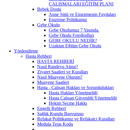
ÇALIŞMALARI EĞİTİM PLANI
Bebek Dostu
Anne Sütü ve Emzirmenin Faydaları
Emzirme Politikamız
Gebe Okulu
Gebe Okulumuz 7 Yaşında.
Gebe Okulu Fotoğrafları
GEBE OKULU NEDİR?
Uzaktan Eğitim Gebe Okulu
Yönlendirme
Hasta Rehberi
HASTA REHBERİ
Nasıl Randevu Alınır?
Ziyaret Saatleri ve Kuralları
Nasıl Muayene Olurum?
Muayene Saatleri
Hasta - Çalışan Hakları ve Sorumlulukları
Hasta Hakları Yönetmeliği
Hasta Çalışan Güvenliği Yönetmeliği
Hekim Seçme Hakkı
Engelli Rehberi
Sağlık Kurulu Başvurusu
Refakat Politikamız ve Refakatçi Kuralları
Medula Tesis Kodu