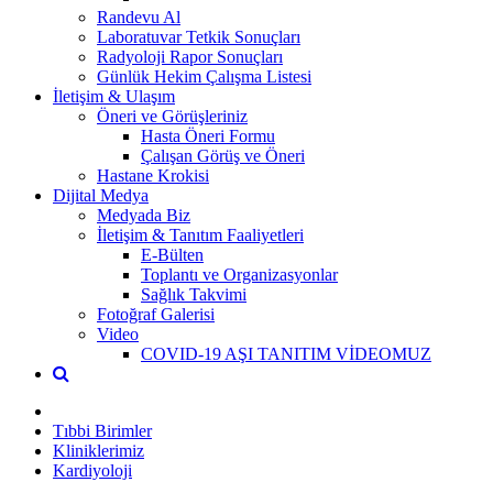
Randevu Al
Laboratuvar Tetkik Sonuçları
Radyoloji Rapor Sonuçları
Günlük Hekim Çalışma Listesi
İletişim & Ulaşım
Öneri ve Görüşleriniz
Hasta Öneri Formu
Çalışan Görüş ve Öneri
Hastane Krokisi
Dijital Medya
Medyada Biz
İletişim & Tanıtım Faaliyetleri
E-Bülten
Toplantı ve Organizasyonlar
Sağlık Takvimi
Fotoğraf Galerisi
Video
COVID-19 AŞI TANITIM VİDEOMUZ
Tıbbi Birimler
Kliniklerimiz
Kardiyoloji