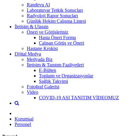
Randevu Al
Laboratuvar Tetkik Sonuçları
Radyoloji Rapor Sonuçları
Günlük Hekim Çalışma Listesi
İletişim & Ulaşım
Öneri ve Görüşleriniz
Hasta Öneri Formu
Çalışan Görüş ve Öneri
Hastane Krokisi
Dijital Medya
Medyada Biz
İletişim & Tanıtım Faaliyetleri
E-Bülten
Toplantı ve Organizasyonlar
Sağlık Takvimi
Fotoğraf Galerisi
Video
COVID-19 AŞI TANITIM VİDEOMUZ
Kurumsal
Personel