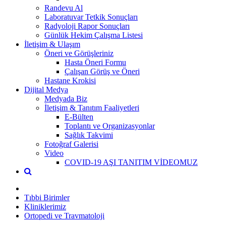
Randevu Al
Laboratuvar Tetkik Sonuçları
Radyoloji Rapor Sonuçları
Günlük Hekim Çalışma Listesi
İletişim & Ulaşım
Öneri ve Görüşleriniz
Hasta Öneri Formu
Çalışan Görüş ve Öneri
Hastane Krokisi
Dijital Medya
Medyada Biz
İletişim & Tanıtım Faaliyetleri
E-Bülten
Toplantı ve Organizasyonlar
Sağlık Takvimi
Fotoğraf Galerisi
Video
COVID-19 AŞI TANITIM VİDEOMUZ
Tıbbi Birimler
Kliniklerimiz
Ortopedi ve Travmatoloji