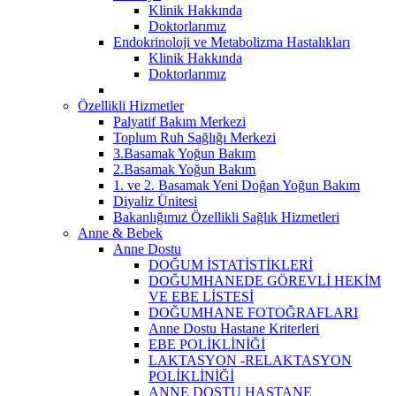
Klinik Hakkında
Doktorlarımız
Endokrinoloji ve Metabolizma Hastalıkları
Klinik Hakkında
Doktorlarımız
Özellikli Hizmetler
Palyatif Bakım Merkezi
Toplum Ruh Sağlığı Merkezi
3.Basamak Yoğun Bakım
2.Basamak Yoğun Bakım
1. ve 2. Basamak Yeni Doğan Yoğun Bakım
Diyaliz Ünitesi
Bakanlığımız Özellikli Sağlık Hizmetleri
Anne & Bebek
Anne Dostu
DOĞUM İSTATİSTİKLERİ
DOĞUMHANEDE GÖREVLİ HEKİM
VE EBE LİSTESİ
DOĞUMHANE FOTOĞRAFLARI
Anne Dostu Hastane Kriterleri
EBE POLİKLİNİĞİ
LAKTASYON -RELAKTASYON
POLİKLİNİĞİ
ANNE DOSTU HASTANE