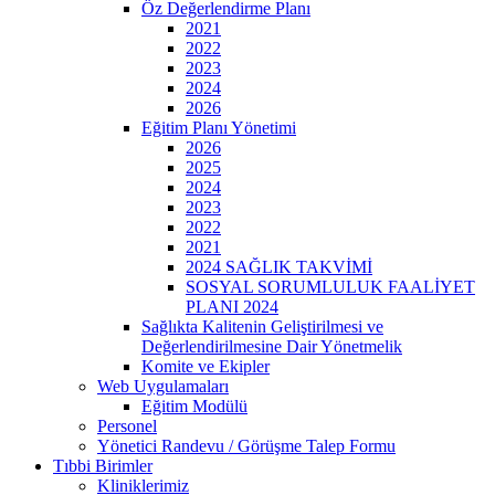
Öz Değerlendirme Planı
2021
2022
2023
2024
2026
Eğitim Planı Yönetimi
2026
2025
2024
2023
2022
2021
2024 SAĞLIK TAKVİMİ
SOSYAL SORUMLULUK FAALİYET
PLANI 2024
Sağlıkta Kalitenin Geliştirilmesi ve
Değerlendirilmesine Dair Yönetmelik
Komite ve Ekipler
Web Uygulamaları
Eğitim Modülü
Personel
Yönetici Randevu / Görüşme Talep Formu
Tıbbi Birimler
Kliniklerimiz