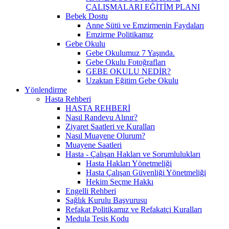
ÇALIŞMALARI EĞİTİM PLANI
Bebek Dostu
Anne Sütü ve Emzirmenin Faydaları
Emzirme Politikamız
Gebe Okulu
Gebe Okulumuz 7 Yaşında.
Gebe Okulu Fotoğrafları
GEBE OKULU NEDİR?
Uzaktan Eğitim Gebe Okulu
Yönlendirme
Hasta Rehberi
HASTA REHBERİ
Nasıl Randevu Alınır?
Ziyaret Saatleri ve Kuralları
Nasıl Muayene Olurum?
Muayene Saatleri
Hasta - Çalışan Hakları ve Sorumlulukları
Hasta Hakları Yönetmeliği
Hasta Çalışan Güvenliği Yönetmeliği
Hekim Seçme Hakkı
Engelli Rehberi
Sağlık Kurulu Başvurusu
Refakat Politikamız ve Refakatçi Kuralları
Medula Tesis Kodu